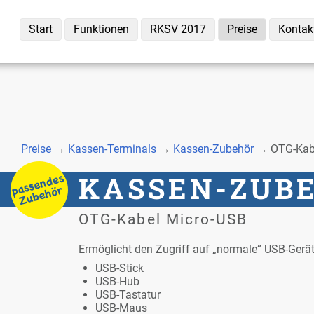
Start
Funk­tio­nen
RKSV 2017
Prei­se
Kon­tak
Prei­se
→
Kas­sen-Ter­mi­nals
→
Kas­sen-Zu­be­hör
→ OTG-Ka­be
KAS­SEN-ZU­B
OTG-Ka­bel Mi­cro-USB
Er­mög­licht den Zu­griff auf „nor­ma­le“ USB-Ge­rä
USB-Stick
USB-Hub
USB-Tas­ta­tur
USB-Maus