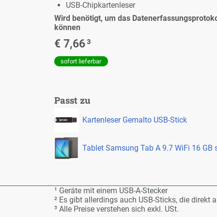
USB-Chip­kar­ten­le­ser
Wird be­nö­tigt, um das Da­ten­er­fas­sungs­pro­to
kön­nen
€ 7,66
³
so­fort lie­fer­bar
Passt zu
Kar­ten­le­ser Ge­mal­to USB-Stick
Ta­blet Sam­sung Tab A 9.7 Wi­Fi 16 GB
¹ Ge­rä­te mit ei­nem USB-A-Ste­cker
² Es gibt al­ler­dings auch USB-Sticks, die di­rek
³ Al­le Prei­se ver­ste­hen sich exkl. USt.