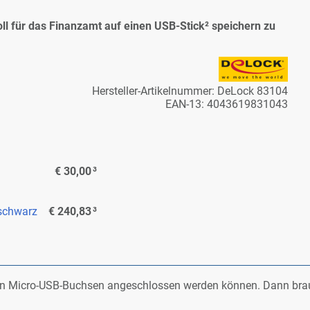
­koll für das Fi­nanz­amt auf ei­nen USB-Stick² spei­chern zu
Her­stel­ler-Ar­ti­kel­num­mer: De­Lock 83104
EAN-13: 4043619831043
€ 30,00
³
 schwarz
€ 240,83
³
t an Mi­cro-USB-Buch­sen an­ge­schlos­sen wer­den kön­nen. Dann br