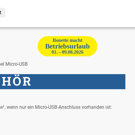
t
Bo­net­te macht
Be­triebs­ur­laub
01. – 09.08.2026
l Mi­cro-USB
E­HÖR
­te¹, wenn nur ein Mi­cro-USB-An­schluss vor­han­den ist: