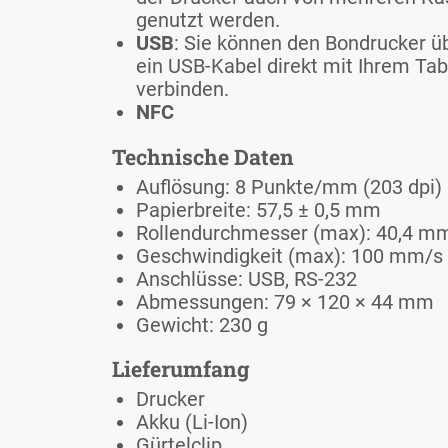
ge­nutzt wer­den.
USB
: Sie kön­nen den Bon­dru­cker ü
ein USB-Ka­bel di­rekt mit Ih­rem Tab­
ver­bin­den.
NFC
Tech­ni­sche Da­ten
Auf­lö­sung: 8 Punk­te/​mm (203 dpi)
Pa­pier­brei­te: 57,5 ± 0,5 mm
Rol­len­durch­mes­ser (max): 40,4 m
Ge­schwin­dig­keit (max): 100 mm/​s
An­schlüs­se: USB, RS-232
Ab­mes­sun­gen: 79‎ × 120 × 44 mm
Ge­wicht: 230 g
Lie­fer­um­fang
Dru­cker
Ak­ku (Li-Ion)
Gür­tel­clip