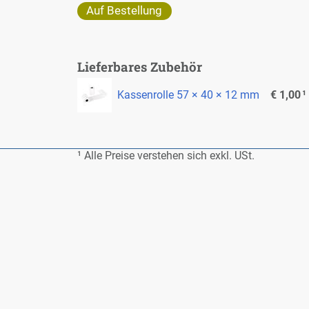
Auf Be­stel­lung
Lie­fer­ba­res Zu­be­hör
Kas­sen­rol­le 57 × 40 × 12 mm
€ 1,00
¹
¹ Al­le Prei­se ver­ste­hen sich exkl. USt.