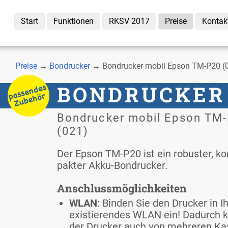
Start
Funk­tio­nen
RKSV 2017
Prei­se
Kon­tak
Prei­se
→
Bon­dru­cker
→ Bon­dru­cker mo­bil Ep­son TM-P20 (
BON­DRU­CKER
Bon­dru­cker mo­bil Ep­son TM
(021)
Der Ep­son TM-P20 ist ein ro­bus­ter, k
pak­ter Ak­ku-Bon­dru­cker.
An­schluss­mög­lich­kei­ten
WLAN
: Bin­den Sie den Dru­cker in Ih
exis­tie­ren­des WLAN ein! Da­durch 
der Dru­cker auch von meh­re­ren Ka