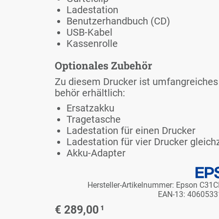
La­de­sta­ti­on
Be­nut­zer­hand­buch (CD)
USB-Ka­bel
Kas­sen­rol­le
Op­tio­na­les Zu­be­hör
Zu die­sem Dru­cker ist um­fang­rei­ches
be­hör er­hält­lich:
Er­satz­ak­ku
Tra­ge­ta­sche
La­de­sta­ti­on für ei­nen Dru­cker
La­de­sta­ti­on für vier Dru­cker gleich­z
Ak­ku-Ad­ap­ter
Her­stel­ler-Ar­ti­kel­num­mer: Ep­son C3
EAN-13: 406053
€ 289,00
¹