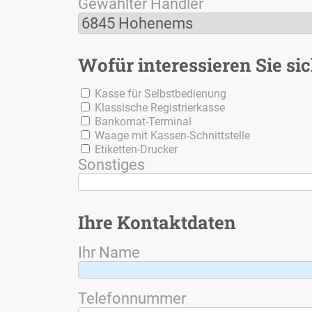
Ge­wähl­ter Händ­ler
6845 Ho­hen­ems
Wo­für in­ter­es­sie­ren Sie si
Kas­se für Selbst­be­die­nung
Klas­si­sche Re­gis­trier­kas­se
Ban­ko­mat-Ter­mi­nal
Waa­ge mit Kas­sen-Schnitt­stel­le
Eti­ket­ten-Dru­cker
Sons­ti­ges
Ih­re Kon­takt­da­ten
Ihr Na­me
Te­le­fon­num­mer