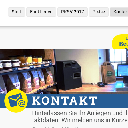
Start
Funk­tio­nen
RKSV 2017
Prei­se
Kon­tak
B
Be­
0
KON­TAKT
Hin­ter­las­sen Sie Ihr An­lie­gen und I
takt­da­ten. Wir mel­den uns in Kür­ze