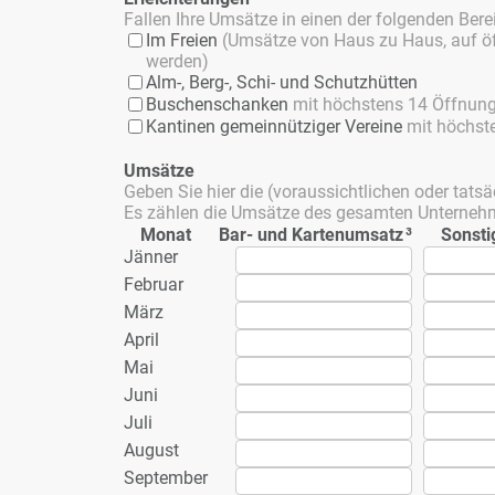
Fal­len Ih­re Um­sät­ze in ei­nen der fol­gen­den Be­re
Im Frei­en
(Um­sät­ze von Haus zu Haus, auf öf­fe
wer­den)
Alm-, Berg-, Schi- und Schutz­hüt­ten
Bu­schen­schan­ken
mit höchs­tens 14 Öff­nungs­
Kan­ti­nen ge­mein­nüt­zi­ger Ver­ei­ne
mit höchs­te
Um­sät­ze
Ge­ben Sie hier die (vor­aus­sicht­li­chen oder tat­sä
Es zäh­len die Um­sät­ze des ge­sam­ten Un­ter­neh­me
Mo­nat
Bar- und Kar­ten­um­satz
³
Sons­ti
Jän­ner
Fe­bru­ar
März
April
Mai
Ju­ni
Ju­li
Au­gust
Sep­tem­ber