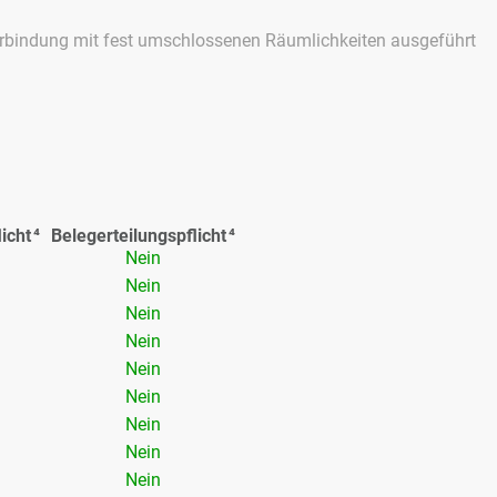
r­bin­dung mit fest um­schlos­se­nen Räum­lich­kei­ten aus­ge­führt
licht
⁴
Be­le­ger­tei­lungs­pflicht
⁴
Nein
Nein
Nein
Nein
Nein
Nein
Nein
Nein
Nein