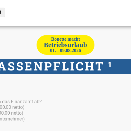
t
Bo­net­te macht
Be­triebs­ur­laub
01. – 09.08.2026
KAS­SEN­PFLICHT
¹
 an das Fi­nanz­amt ab?
00,00 net­to)
00,00 net­to)
n­ter­neh­mer)