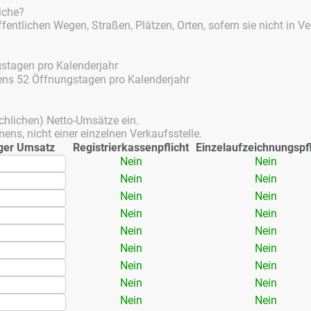
i­che?
nt­li­chen We­gen, Stra­ßen, Plät­zen, Or­ten, so­fern sie nicht in Ve
ta­gen pro Ka­len­der­jahr
ns 52 Öff­nungs­ta­gen pro Ka­len­der­jahr
ch­li­chen) Net­to-Um­sät­ze ein.
ns, nicht ei­ner ein­zel­nen Ver­kaufs­stel­le.
­ger Um­satz
Re­gis­trier­kas­sen­pflicht
Ein­zel­auf­zeich­nungs­pf
Nein
Nein
Nein
Nein
Nein
Nein
Nein
Nein
Nein
Nein
Nein
Nein
Nein
Nein
Nein
Nein
Nein
Nein