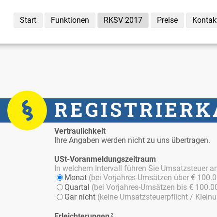
Start
Funk­tio­nen
RKSV 2017
Prei­se
Kon­tak
RE­GIS­TRIER­
Ver­trau­lich­keit
Ih­re An­ga­ben wer­den nicht zu uns über­tra­gen.
USt-Vor­anmel­dungs­zeit­raum
In wel­chem In­ter­vall füh­ren Sie Um­satz­steu­er
Mo­nat
(bei Vor­jah­res-Um­sät­zen über € 100.0
Quar­tal
(bei Vor­jah­res-Um­sät­zen bis € 100.0
Gar nicht
(kei­ne Um­satz­steu­er­pflicht / Klein­u
Er­leich­te­run­gen
²