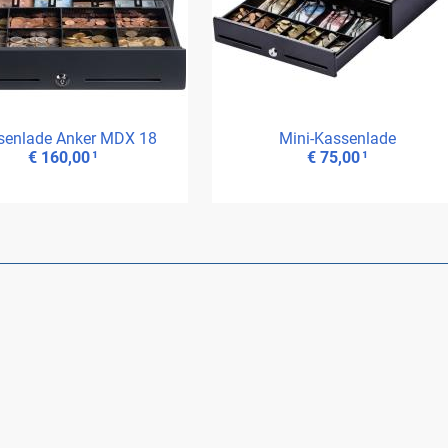
sen­la­de An­ker MDX 18
Mi­ni-Kas­sen­la­de
€ 160,00
¹
€ 75,00
¹