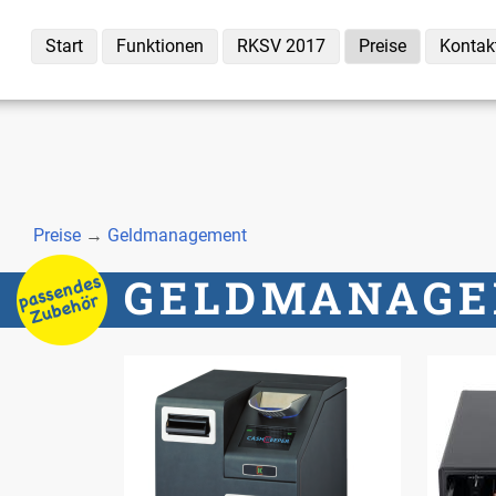
Start
Funk­tio­nen
RKSV 2017
Prei­se
Kon­tak
Prei­se
→
Geld­ma­nage­ment
GELD­MA­NAG