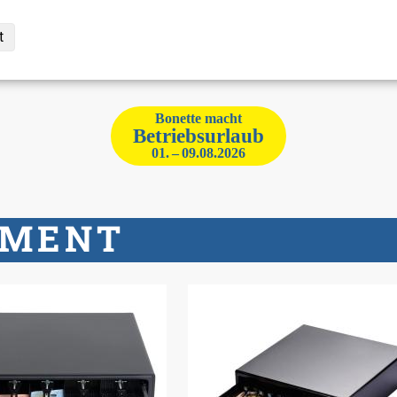
t
Bo­net­te macht
Be­triebs­ur­laub
01. – 09.08.2026
E­MENT