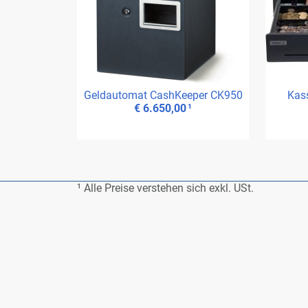
Geld­au­to­mat Cash­Kee­per CK950
Kas­
€ 6.650,00
¹
¹ Al­le Prei­se ver­ste­hen sich exkl. USt.